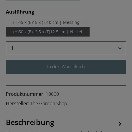
auswählen
Ausführung
(H)45 x (B)15 x (T)10 cm | Messing
(H)50 x (B)12,5 x (T)12,5 cm | Nickel
Produkt Anzahl: Gib den gewünschten Wert 
In den Warenkorb
Produktnummer:
10660
Hersteller:
The Garden Shop
Beschreibung