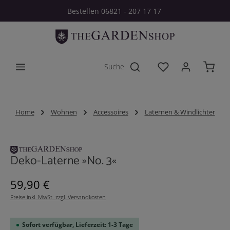
Bestellen 06821 - 207 17 17
Zum Hauptinhalt springen
Du hast 0 Produkt
Home
Wohnen
Accessoires
Laternen & Windlichter
Bildergalerie überspringen
Deko-Laterne »No. 3«
Regulärer Preis:
59,90 €
Preise inkl. MwSt. zzgl. Versandkosten
Sofort verfügbar, Lieferzeit: 1-3 Tage