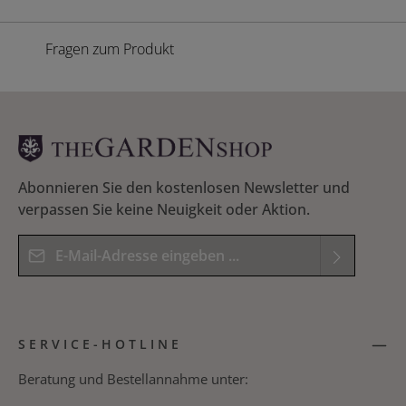
Fragen zum Produkt
Abonnieren Sie den kostenlosen Newsletter und
verpassen Sie keine Neuigkeit oder Aktion.
E-Mail-Adresse*
Datenschutz
Die mit einem Stern (*) markierten Felder sind
Ich habe die
Datenschutzbestimmungen
zur
Pflichtfelder.
SERVICE-HOTLINE
Kenntnis genommen und die
AGB
gelesen und
Bitte geben Sie das Ergebnis der Gleichung in das
bin mit ihnen einverstanden.
*
nachfolgende Textfeld ein. *
Beratung und Bestellannahme unter: