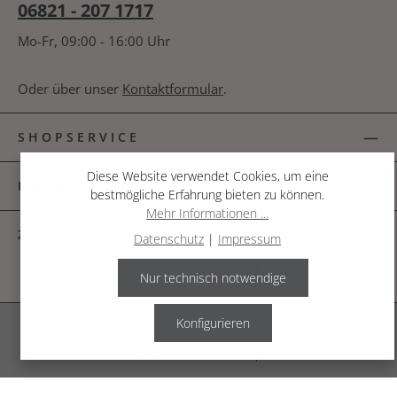
06821 - 207 1717
Mo-Fr, 09:00 - 16:00 Uhr
Oder über unser
Kontaktformular
.
SHOPSERVICE
Diese Website verwendet Cookies, um eine
INFORMATIONEN
bestmögliche Erfahrung bieten zu können.
Mehr Informationen ...
ZAHLUNGSARTEN
Datenschutz
|
Impressum
Nur technisch notwendige
Konfigurieren
Alle Preise inkl. gesetzl. Mehrwertsteuer zzgl.
Versandkosten
.
© 2026 The Garden Shop