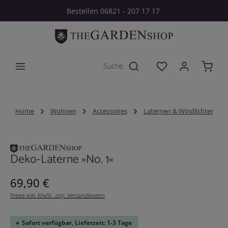
Bestellen 06821 - 207 17 17
Zum Hauptinhalt springen
Du hast 0 Produkt
Home
Wohnen
Accessoires
Laternen & Windlichter
Bildergalerie überspringen
Deko-Laterne »No. 1«
Regulärer Preis:
69,90 €
Preise inkl. MwSt. zzgl. Versandkosten
Sofort verfügbar, Lieferzeit: 1-3 Tage