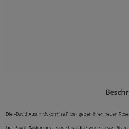
Beschr
Die »David Austin Mykorrhiza Pilze« geben Ihren neuen Rose
Der Begriff 'Mykorrhiza' bezeichnet die Symbiose von Pilze