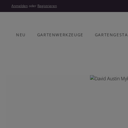
um Hauptinhalt springen
Zur Hauptnavigation springen
Anmelden
oder
Registrieren
NEU
GARTENWERKZEUGE
GARTENGEST
Bildergalerie überspringen