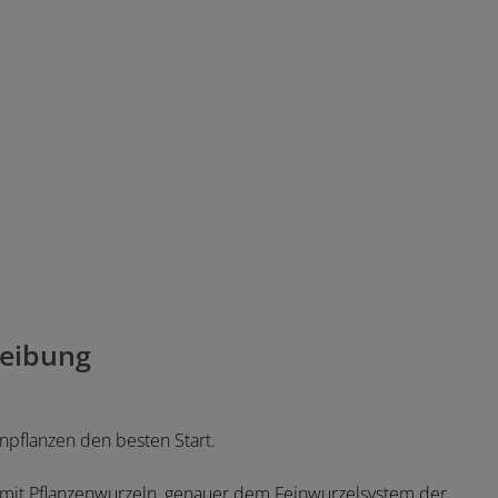
eibung
npflanzen den besten Start.
n mit Pflanzenwurzeln, genauer dem Feinwurzelsystem der