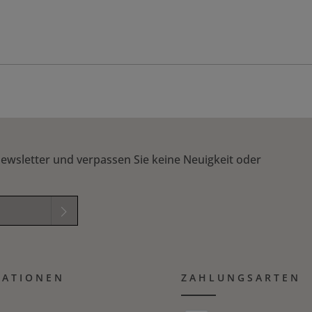
ewsletter und verpassen Sie keine Neuigkeit oder
elder sind
mungen
zur
MATIONEN
B
gelesen und
ZAHLUNGSARTEN
ichung in das nachfolgende Textfeld ein. *