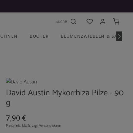
Du hast 0 Produkte a
OHNEN
BÜCHER
BLUMENZWIEBELN & SAATGU
David Austin Mykorrhiza Pilze - 90
g
Regulärer Preis:
7,90 €
Preise inkl. MwSt. zzgl. Versandkosten