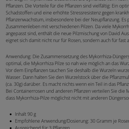
Pflanzen. Die Vorteile für die Pflanzen sind vielfältig: Ein o
Schadstoffen und eine erhöhte Stressresistenz gegen kran
Pflanzenwachstum, insbesondere bei der Neupflanzung. Es pr
Zusammenleben mit verschiedenen Pilzen. Da viele Mykorrhiz
angepasst sind, enthält die neue Pilzmischung von David Aus
eignet sich damit nicht nur für Rosen, sondern auch für fas
Anwendung: Die Zusammensetzung des Mykorrhiza-Düngers ei
optimal, die Mykorrhiza Pilze so nah wie möglich an das Wur
Vor dem Einpflanzen tauchen Sie deshalb die Wurzeln wurze
Wasser. Dann halten Sie den Wurzelstock über die Pflanzm
(ca. 30g) darüber. Es macht nichts wenn ein Teil in das Pflanz
Bei Containerrosen und anderen Pflanzen verteilen Sie die M
dass Mykorrhiza-Pilze möglichst nicht mit anderen Düngerso
Inhalt 90 g
Empfohlene Anwendung/Dosierung: 30 Gramm je Rose
Ausreichend für 3 Pflanzen