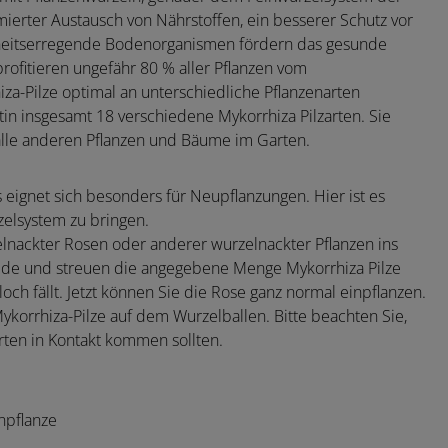
ptimierter Austausch von Nährstoffen, ein besserer Schutz vor
kheitserregende Bodenorganismen fördern das gesunde
ofitieren ungefähr 80 % aller Pflanzen vom
a-Pilze optimal an unterschiedliche Pflanzenarten
tin insgesamt 18 verschiedene Mykorrhiza Pilzarten. Sie
t alle anderen Pflanzen und Bäume im Garten.
gnet sich besonders für Neupflanzungen. Hier ist es
zelsystem zu bringen.
lnackter Rosen oder anderer wurzelnackter Pflanzen ins
ulde und streuen die angegebene Menge Mykorrhiza Pilze
loch fällt. Jetzt können Sie die Rose ganz normal einpflanzen.
ykorrhiza-Pilze auf dem Wurzelballen. Bitte beachten Sie,
rten in Kontakt kommen sollten.
npflanze