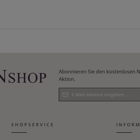
Abonnieren Sie den kostenlosen N
Aktion.
E-Mail-Adresse*
Datenschutz
Die mit einem Stern (*) markierten F
Ich habe die
Datenschutzbestim
Pflichtfelder.
SHOPSERVICE
Kenntnis genommen und die
INFOR
AG
Bitte geben Sie das Ergebnis der Gle
bin mit ihnen einverstanden.
*